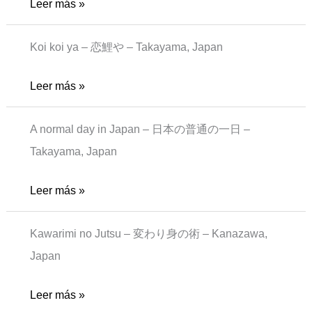
New
Leer más »
peace
Koi koi ya – 恋鯉や – Takayama, Japan
koi
Leer más »
koi
A normal day in Japan – 日本の普通の一日 –
Takayama, Japan
A
Leer más »
normal
Kawarimi no Jutsu – 変わり身の術 – Kanazawa,
day
Japan
in
Japan
Ninja
Leer más »