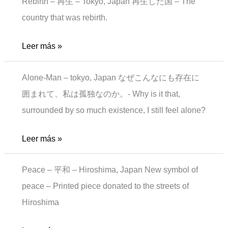
Rebirth – 再生 – Tokyo, Japan 再生した国 – The
country that was rebirth.
Rebirth
Leer más »
Alone-Man – tokyo, Japan なぜこんなにも存在に
囲まれて、私は孤独なのか。- Why is it that,
surrounded by so much existence, I still feel alone?
Alone-
Leer más »
man
Peace – 平和 – Hiroshima, Japan New symbol of
peace – Printed piece donated to the streets of
Hiroshima