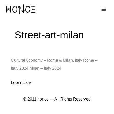
Ir
al
contenido
Street-art-milan
Cultural €conomy – Rome & Milan, Italy Rome –
Italy 2024 Milan – Italy 2024
Cultural
Leer más »
€conomy
© 2011 honce — All Rights Reserved